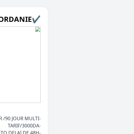
✔JORDANIE
-DOSSIER /SCANNE PASSEPORT & PHOTO DELAI DE 48H